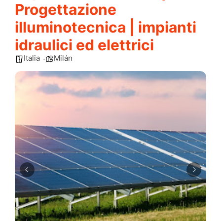
Progettazione
illuminotecnica | impianti
idraulici ed elettrici
Italia
Milán