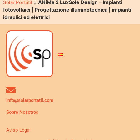
»
ANiMa 2 LuxSole Design – Impianti
Solar Portátil
fotovoltaici | Progettazione illuminotecnica | impianti
idraulici ed elettrici
info@solarportatil.com
Sobre Nosotros
Aviso Legal