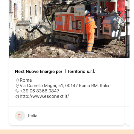
Next Nuove Energie per il Territorio s.r.l.
S
Roma
Via Cornelio Magni, 51, 00147 Roma RM, Italia
+39 06 8366 0847
http://www.esconext.it/
Italia