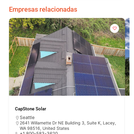
Empresas relacionadas
CapStone Solar
S
Seattle
2641 Willamette Dr NE Building 3, Suite K, Lacey,
WA 98516, United States
+1 800-583-3620