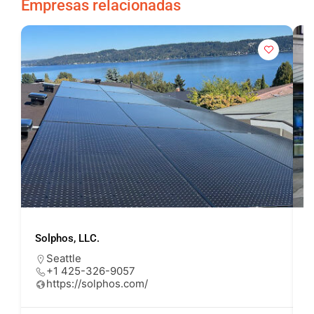
Empresas relacionadas
Solphos, LLC.
U
Seattle
+1 425-326-9057
https://solphos.com/