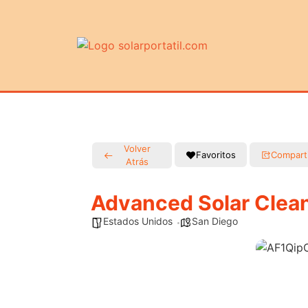
Volver
Favoritos
Compart
Atrás
Advanced Solar Clea
Estados Unidos
San Diego