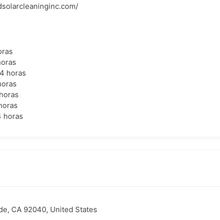
solarcleaninginc.com/
oras
horas
24 horas
horas
 horas
horas
4 horas
de, CA 92040, United States