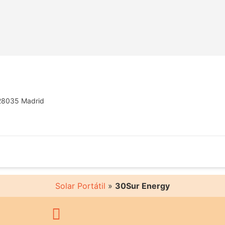
, 28035 Madrid
Solar Portátil
»
30Sur Energy