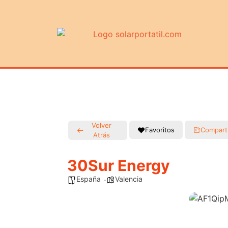
Volver
Favoritos
Compart
Atrás
30Sur Energy
España
Valencia